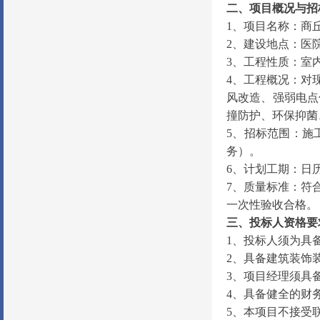
二、项目概况与招
1
、
项目名称：
商
2
、
建设地点：医
3
、
工程性质：室
4
、
工程概况：对
风改造、强弱电点
撞防护、环保抑菌
5
、
招标范围：施
务）。
6
、
计划工期：日
7
、
质量标准：符
一次性验收合格。
三、投标人资格要
1
、
投标人须为具
2
、
具备建筑装饰
3
、
项目经理须具
4
、
具备健全的财
5
、
本项目不接受