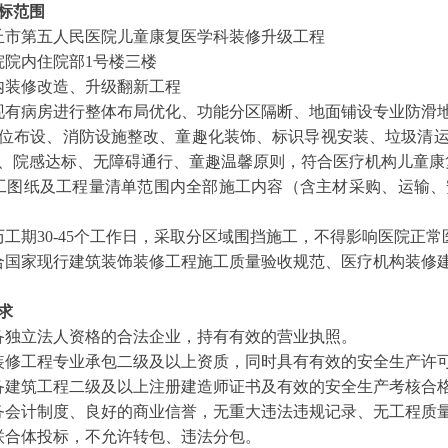
标范围
丘市第五人民医院
儿童康复医学科装修升级工程
院院内
住院部
1号楼三楼
内装修改造、升级翻新工程
现有病房
进行整体布局优化、功能分区隔断、地面铺设专业防滑
位布设、消防设施整改、童趣化装饰、标识导视安装、垃圾清
、院感达标、无障碍通行、童趣温馨原则，符合医疗机构儿童康
工图纸及工程量清单范围内全部施工内容（含主材采购、运输、
历工期
30-45个工作日，采取分区域围挡施工，不得影响医院正
合国家现行建筑装饰装修工程施工质量验收规范、医疗机构装修
求
备独立法人资格的合法企业，持有有效的营业执照。
装修工程专业承包二级及以上资质，同时具有有效的安全生产许
备建筑工程二级及以上注册建造师证书及有效的安全生产考核合
务会计制度、良好的商业信誉，无重大违法违规记录、无工程质
联合体投标，不允许转包、违法分包。