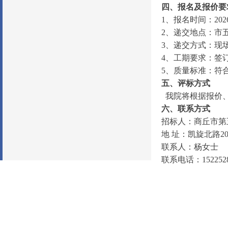
四
、
报名及报价要
1
、
报名
时间：
20
2
2
、
递交地点：
市
3、递交方式：现
4、工期要求：签
5、质量标准：符
五、评标方式
我院将根据报价
六
、联系方式
招
标
人：
商丘市第
地
址：
凯旋北路
2
联
系
人：
杨女士
联系电话：
152252