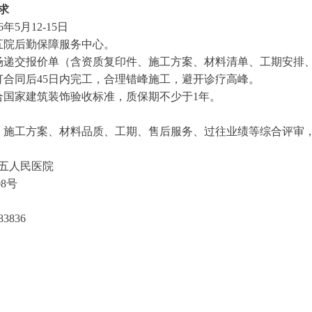
求
6
年
5
月
12-15
日
五院
后勤
保障服务中心
。
场递交报价单（含资质复印件、施工方案、材料清单、工期安排
订合同后45日内完工，合理错峰施工，避开诊疗高峰。
合国家建筑装饰验收标准，质保期不少于1年。
、施工方案、材料品质、工期、售后服务、过往业绩等综合评审
五人民
医院
08号
83836