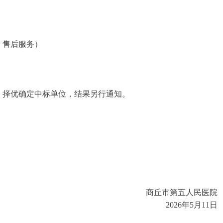
、售后服务）
，择优确定中标单位，结果另行通知。
商丘市第五人民医院
20
26
年
5
月
11
日